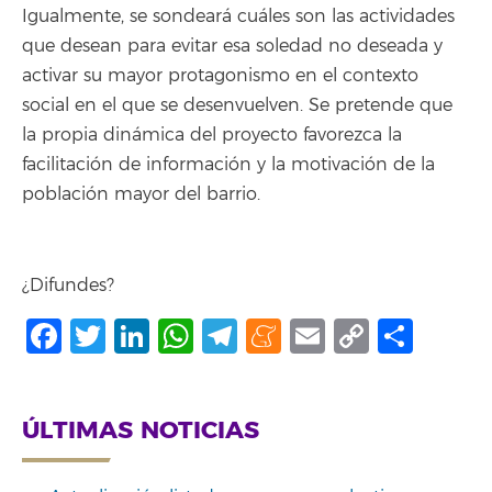
Igualmente, se sondeará cuáles son las actividades
que desean para evitar esa soledad no deseada y
activar su mayor protagonismo en el contexto
social en el que se desenvuelven. Se pretende que
la propia dinámica del proyecto favorezca la
facilitación de información y la motivación de la
población mayor del barrio.
¿Difundes?
Facebook
Twitter
LinkedIn
WhatsApp
Telegram
Meneame
Email
Copy
Comp
Link
ÚLTIMAS NOTICIAS