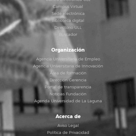
Campus Virtual
Sede electrónica
Biblioteca digital
Directorio ULL
Buscador
Organización
Agencia Universitaria de Empleo
Agencia Universitaria de Innovación
Área de formación
Dirección Gerencia
Portal de transparencia
Noticias Fundación
Agenda Universidad de La Laguna
Acerca de
Aviso Legal
Política de Privacidad