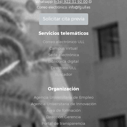
Whatsapp:
(+34) 922 31 92 00
Correo electrónico:
info@fg.ull.es
Solicitar cita previa
Servicios telemáticos
Correo electrónico ULL
Campus Virtual
Sede electrónica
Biblioteca digital
Directorio ULL
Buscador
Organización
Agencia Universitaria de Empleo
Agencia Universitaria de Innovación
Área de formación
Dirección Gerencia
Portal de transparencia