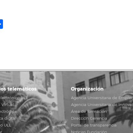
ame
il
opy
Share
ink
ios telemáticos
Organización
lectrónico ULL
Agencia Universitaria de Emple
Virtual
Agencia Universitaria de Innova
ectrónica
Área de formación
ca digital
Dirección Gerencia
io ULL
Portal de transparencia
r
Noticias Fundación