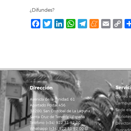
¿Difundes?
Facebook
Twitter
LinkedIn
WhatsApp
Telegram
Mene
Ema
C
L
Servic
Dirección
Correo e
Avenida de la Trinidad, 61
Campus 
Apartado Postal 456
Sede el
38200, San Cristóbal de La Laguna
Bibliote
Santa Cruz de Tenerife - España
Teléfono: (+34) 922 31 92 00
Director
Whatsapp:
(+34) 922 31 92 00
Buscado