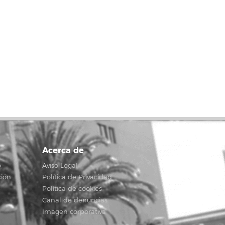
Acerca de
o
Aviso Legal
ción
Política de Privacidad
Política de cookies
Canal de denuncias
Imagen corporativa