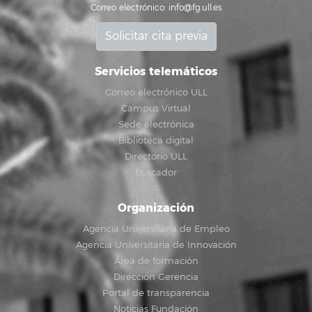
Correo electrónico:
info@fg.ull.es
Solicitar cita previa
Servicios telemáticos
Correo electrónico ULL
Campus Virtual
Sede electrónica
Biblioteca digital
Directorio ULL
Buscador
Organización
Agencia Universitaria de Empleo
Agencia Universitaria de Innovación
Área de formación
Dirección Gerencia
Portal de transparencia
Noticias Fundación