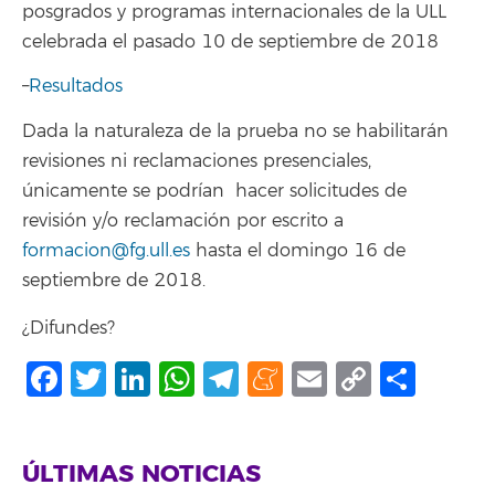
posgrados y programas internacionales de la ULL
celebrada el pasado 10 de septiembre de 2018
–
Resultados
Dada la naturaleza de la prueba no se habilitarán
revisiones ni reclamaciones presenciales,
únicamente se podrían hacer solicitudes de
revisión y/o reclamación por escrito a
formacion@fg.ull.es
hasta el domingo 16 de
septiembre de 2018.
¿Difundes?
Facebook
Twitter
LinkedIn
WhatsApp
Telegram
Meneame
Email
Copy
Comp
Link
ÚLTIMAS NOTICIAS