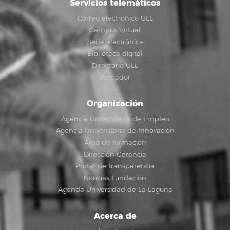
Servicios telemáticos
Correo electrónico ULL
Campus Virtual
Sede electrónica
Biblioteca digital
Directorio ULL
Buscador
Organización
Agencia Universitaria de Empleo
Agencia Universitaria de Innovación
Área de formación
Dirección Gerencia
Portal de transparencia
Noticias Fundación
Agenda Universidad de La Laguna
Acerca de