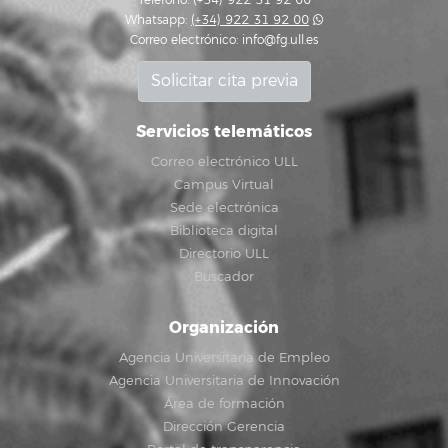
Teléfono: (+34) 922 31 92 00
Whatsapp:
(+34) 922 31 92 00
Correo electrónico:
info@fg.ull.es
Solicitar cita previa
Servicios telemáticos
Correo electrónico ULL
Campus Virtual
Sede electrónica
Biblioteca digital
Directorio ULL
Buscador
Organización
Agencia Universitaria de Empleo
Agencia Universitaria de Innovación
Área de formación
Dirección Gerencia