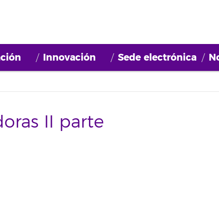
ción
Innovación
Sede electrónica
No
ras II parte