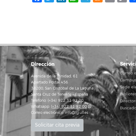
L
Servic
Dirección
Correo e
Avenida de la Trinidad, 61
Campus 
Apartado Postal 456
Sede el
38200, San Cristóbal de La Laguna
Bibliote
Santa Cruz de Tenerife - España
Teléfono: (+34) 922 31 92 00
Director
Whatsapp:
(+34) 922 31 92 00
Buscado
Correo electrónico:
info@fg.ull.es
Solicitar cita previa