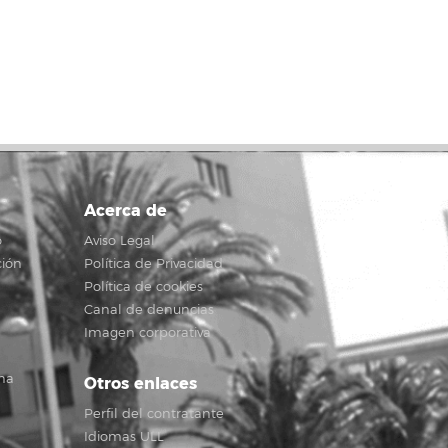
Acerca de
o
Aviso Legal
ción
Política de Privacidad
Política de cookies
Canal de denuncias
Imagen corporativa
na
Otros enlaces
Perfil del contratante
Idiomas ULL