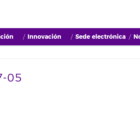
ción
Innovación
Sede electrónica
No
7-05