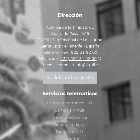
Dirección
Avenida de la Trinidad, 61
Apartado Postal 456
38200, San Cristóbal de La Laguna
Santa Cruz de Tenerife - España
Teléfono: (+34) 922 31 92 00
Whatsapp:
(+34) 922 31 92 00
Correo electrónico:
info@fg.ull.es
Solicitar cita previa
Servicios telemáticos
Correo electrónico ULL
Campus Virtual
Sede electrónica
Biblioteca digital
Directorio ULL
Buscador