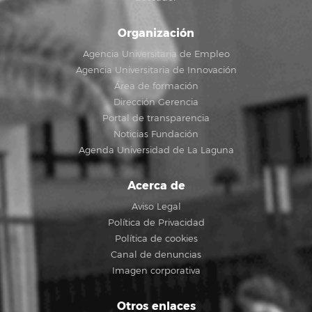
Organización
Agencia Universitaria de Empleo
Agencia Universitaria de Innovación
Área de formación
Dirección Gerencia
Portal de transparencia
Noticias Fundación
Agenda Universidad de La Laguna
Acerca de
Aviso Legal
Política de Privacidad
Política de cookies
Canal de denuncias
Imagen corporativa
Otros enlaces