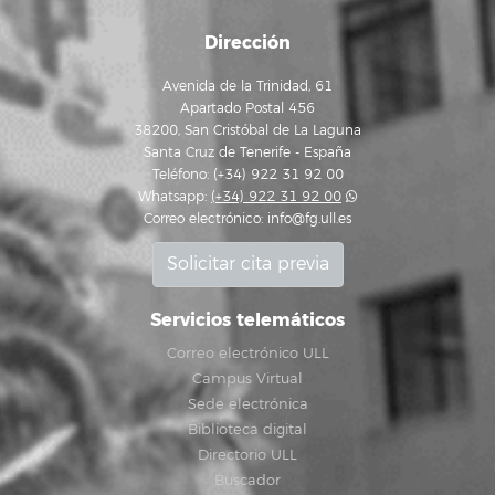
Dirección
Avenida de la Trinidad, 61
Apartado Postal 456
38200, San Cristóbal de La Laguna
Santa Cruz de Tenerife - España
Teléfono: (+34) 922 31 92 00
Whatsapp:
(+34) 922 31 92 00
Correo electrónico:
info@fg.ull.es
Solicitar cita previa
Servicios telemáticos
Correo electrónico ULL
Campus Virtual
Sede electrónica
Biblioteca digital
Directorio ULL
Buscador