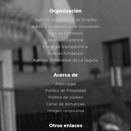
Organización
Agencia Universitaria de Empleo
Agencia Universitaria de Innovación
Área de formación
Dirección Gerencia
Portal de transparencia
Noticias Fundación
Agenda Universidad de La Laguna
Acerca de
Aviso Legal
Política de Privacidad
Política de cookies
Canal de denuncias
Imagen corporativa
Otros enlaces