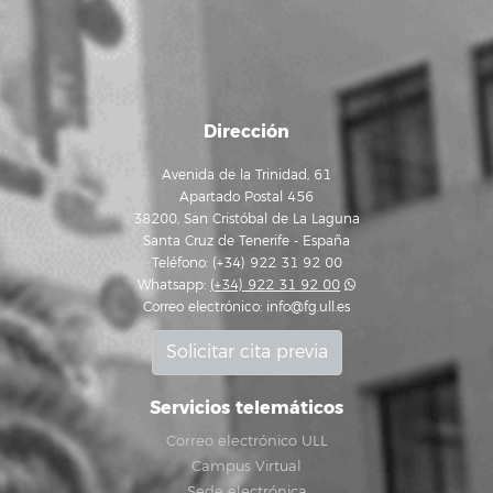
Dirección
Avenida de la Trinidad, 61
Apartado Postal 456
38200, San Cristóbal de La Laguna
Santa Cruz de Tenerife - España
Teléfono: (+34) 922 31 92 00
Whatsapp:
(+34) 922 31 92 00
Correo electrónico:
info@fg.ull.es
Solicitar cita previa
Servicios telemáticos
Correo electrónico ULL
Campus Virtual
Sede electrónica