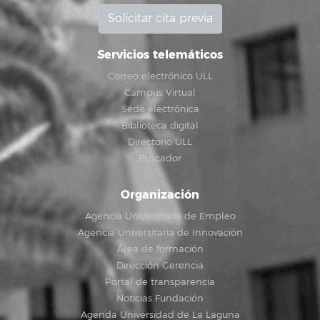
Solicitar cita previa
Servicios telemáticos
Correo electrónico ULL
Campus Virtual
Sede electrónica
Biblioteca digital
Directorio ULL
Buscador
Organización
Agencia Universitaria de Empleo
Agencia Universitaria de Innovación
Área de formación
Dirección Gerencia
Portal de transparencia
Noticias Fundación
Agenda Universidad de La Laguna