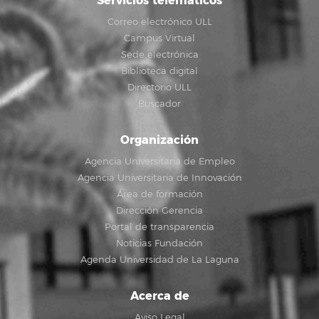
Servicios telemáticos
Correo electrónico ULL
Campus Virtual
Sede electrónica
Biblioteca digital
Directorio ULL
Buscador
Organización
Agencia Universitaria de Empleo
Agencia Universitaria de Innovación
Área de formación
Dirección Gerencia
Portal de transparencia
Noticias Fundación
Agenda Universidad de La Laguna
Acerca de
Aviso Legal