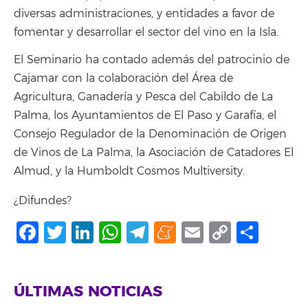
diversas administraciones, y entidades a favor de
fomentar y desarrollar el sector del vino en la Isla.
El Seminario ha contado además del patrocinio de
Cajamar con la colaboración del Área de
Agricultura, Ganadería y Pesca del Cabildo de La
Palma, los Ayuntamientos de El Paso y Garafía, el
Consejo Regulador de la Denominación de Origen
de Vinos de La Palma, la Asociación de Catadores El
Almud, y la Humboldt Cosmos Multiversity.
¿Difundes?
Facebook
Twitter
LinkedIn
WhatsApp
Telegram
Meneame
Email
Copy
Comp
Link
ÚLTIMAS NOTICIAS