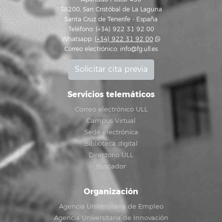
38200, San Cristóbal de La Laguna
Santa Cruz de Tenerife - España
Teléfono: (+34) 922 31 92 00
Whatsapp:
(+34) 922 31 92 00
Correo electrónico:
info@fg.ull.es
Solicitar cita previa
Servicios telemáticos
Correo electrónico ULL
Campus Virtual
Sede electrónica
Biblioteca digital
Directorio ULL
Buscador
Organización
Agencia Universitaria de Empleo
Agencia Universitaria de Innovación