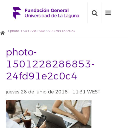
photo-1501228286853-24fd91e2c0c4
photo-
1501228286853-
24fd91e2c0c4
jueves 28 de junio de 2018 - 11:31 WEST