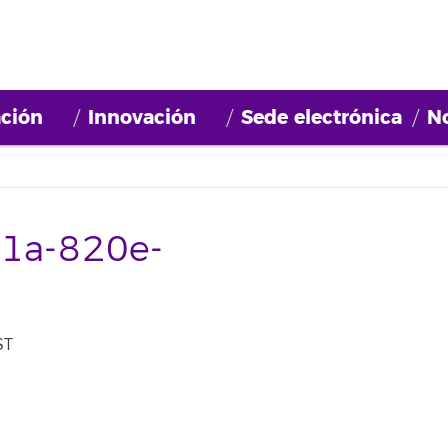
ción
Innovación
Sede electrónica
No
1a-820e-
ST