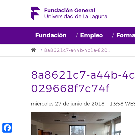
Fundación
Empleo
Forma
8a8621c7-a44b-4c1a-820e-029668f7c74f
8a8621c7-a44b-4c
029668f7c74f
miércoles 27 de junio de 2018 - 13:58 WE