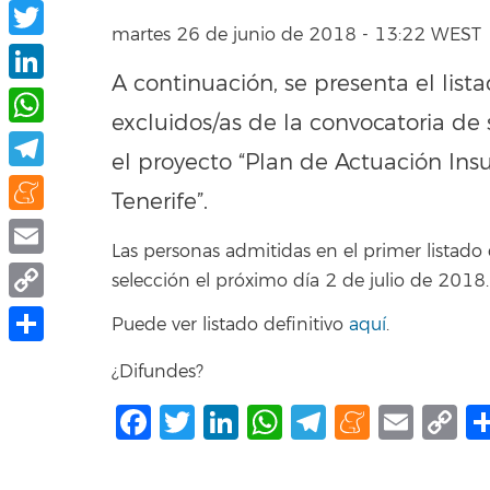
Facebook
martes 26 de junio de 2018 - 13:22 WEST
Twitter
A continuación, se presenta el list
LinkedIn
excluidos/as de la convocatoria de
WhatsApp
el proyecto “Plan de Actuación Insul
Telegram
Tenerife”.
Meneame
Las personas admitidas en el primer listado 
Email
selección el próximo día 2 de julio de 2018.
Copy
Puede ver listado definitivo
aquí
.
Link
Compartir
¿Difundes?
Facebook
Twitter
LinkedIn
WhatsApp
Telegram
Mene
Ema
C
L