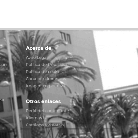
Acerca de
o
Aviso Legal
ción
Política de Privacidad
Política de cookies
Canal de denuncias
Imagen corporativa
na
Otros enlaces
Perfil del contratante
Idiomas ULL
Catálogo formativo