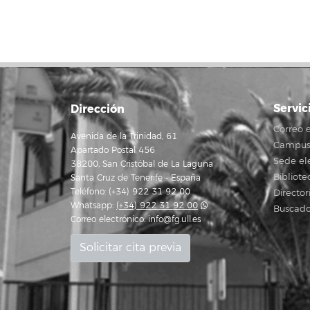
Servic
Dirección
Correo e
Avenida de la Trinidad, 61
Campus 
Apartado Postal 456
Sede el
38200, San Cristóbal de La Laguna
Bibliote
Santa Cruz de Tenerife - España
Teléfono: (+34) 922 31 92 00
Director
Whatsapp:
(+34) 922 31 92 00
Buscado
Correo electrónico:
info@fg.ull.es
Solicitar cita previa