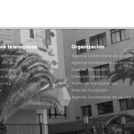
ios telemáticos
Organización
lectrónico ULL
Agencia Universitaria de Emple
Virtual
Agencia Universitaria de Innova
ectrónica
Área de formación
ca digital
Dirección Gerencia
io ULL
Portal de transparencia
r
Noticias Fundación
Agenda Universidad de La Lagu