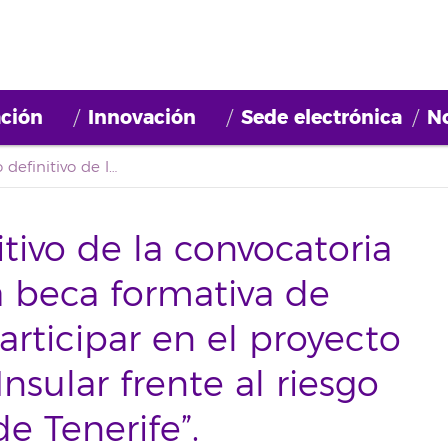
ción
Innovación
Sede electrónica
No
Primer listado definitivo de la convocatoria de selección de una beca formativa de investigación para participar en el proyecto “Plan de Actuación Insular frente al riesgo volcánico de la isla de Tenerife”.
itivo de la convocatoria
a beca formativa de
articipar en el proyecto
nsular frente al riesgo
de Tenerife”.