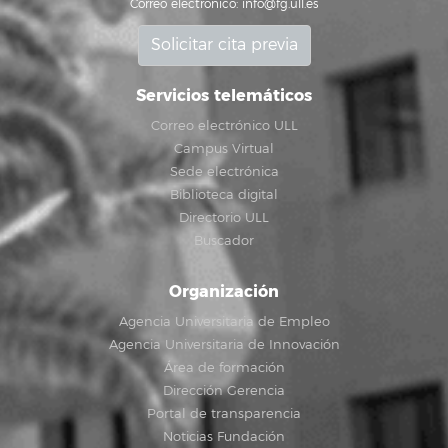
Correo electrónico:
info@fg.ull.es
Solicitar cita previa
Servicios telemáticos
Correo electrónico ULL
Campus Virtual
Sede electrónica
Biblioteca digital
Directorio ULL
Buscador
Organización
Agencia Universitaria de Empleo
Agencia Universitaria de Innovación
Área de formación
Dirección Gerencia
Portal de transparencia
Noticias Fundación