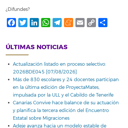
¿Difundes?
Facebook
Twitter
LinkedIn
WhatsApp
Telegram
Meneame
Email
Copy
Comp
Link
ÚLTIMAS NOTICIAS
Actualización listado en proceso selectivo:
2026BDE045 [07/08/2026]
Más de 830 escolares y 24 docentes participan
en la última edición de ProyectaMates,
impulsada por la ULL y el Cabildo de Tenerife
Canarias Convive hace balance de su actuación
y planifica la tercera edición del Encuentro
Estatal sobre Migraciones
Adeje avanza hacia un modelo estable de