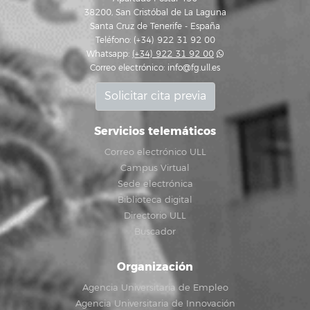
38200, San Cristóbal de La Laguna
Santa Cruz de Tenerife - España
Teléfono: (+34) 922 31 92 00
Whatsapp:
(+34) 922 31 92 00
Correo electrónico:
info@fg.ull.es
Solicitar cita previa
Servicios telemáticos
Correo electrónico ULL
Campus Virtual
Sede electrónica
Biblioteca digital
Directorio ULL
Buscador
Organización
Agencia Universitaria de Empleo
Agencia Universitaria de Innovación