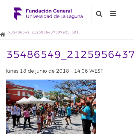
35486549_2125956437687925_3916609603827138560_o
35486549_212595643
lunes 18 de junio de 2018 - 14:06 WEST