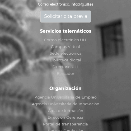
Correo electrónico:
info@fg.ull.es
Solicitar cita previa
Servicios telemáticos
Correo electrónico ULL
Campus Virtual
Sede electrónica
Biblioteca digital
Directorio ULL
Buscador
Organización
Agencia Universitaria de Empleo
Agencia Universitaria de Innovación
Área de formación
Dirección Gerencia
Portal de transparencia
Noticias Fundación