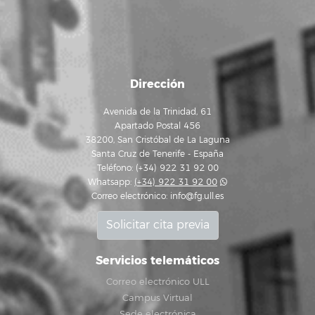
Dirección
Avenida de la Trinidad, 61
Apartado Postal 456
38200, San Cristóbal de La Laguna
Santa Cruz de Tenerife - España
Teléfono: (+34) 922 31 92 00
Whatsapp:
(+34) 922 31 92 00
Correo electrónico:
info@fg.ull.es
Solicitar cita previa
Servicios telemáticos
Correo electrónico ULL
Campus Virtual
Sede electrónica