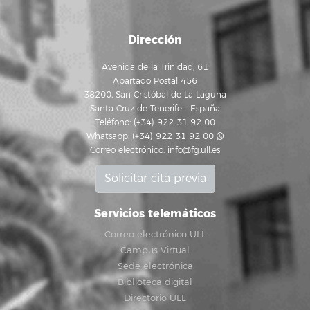
Dirección
Avenida de la Trinidad, 61
Apartado Postal 456
38200, San Cristóbal de La Laguna
Santa Cruz de Tenerife - España
Teléfono: (+34) 922 31 92 00
Whatsapp:
(+34) 922 31 92 00
Correo electrónico:
info@fg.ull.es
Solicitar cita previa
Servicios telemáticos
Correo electrónico ULL
Campus Virtual
Sede electrónica
Biblioteca digital
Directorio ULL