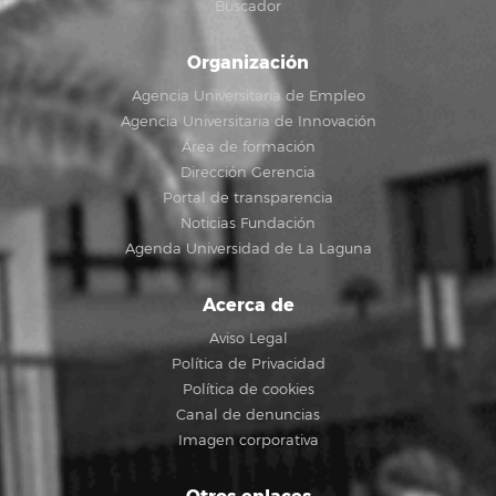
Buscador
Organización
Agencia Universitaria de Empleo
Agencia Universitaria de Innovación
Área de formación
Dirección Gerencia
Portal de transparencia
Noticias Fundación
Agenda Universidad de La Laguna
Acerca de
Aviso Legal
Política de Privacidad
Política de cookies
Canal de denuncias
Imagen corporativa