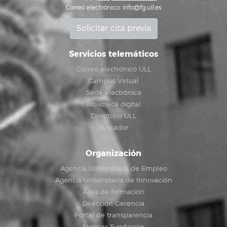
Correo electrónico:
info@fg.ull.es
Solicitar cita previa
Servicios telemáticos
Correo electrónico ULL
Campus Virtual
Sede electrónica
Biblioteca digital
Directorio ULL
Buscador
Organización
Agencia Universitaria de Empleo
Agencia Universitaria de Innovación
Área de formación
Dirección Gerencia
Portal de transparencia
Noticias Fundación