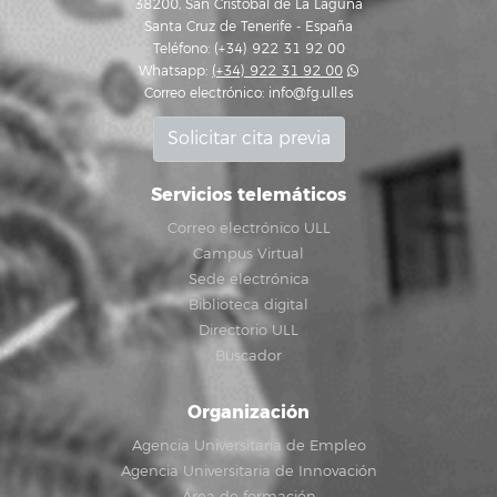
38200, San Cristóbal de La Laguna
Santa Cruz de Tenerife - España
Teléfono: (+34) 922 31 92 00
Whatsapp:
(+34) 922 31 92 00
Correo electrónico:
info@fg.ull.es
Solicitar cita previa
Servicios telemáticos
Correo electrónico ULL
Campus Virtual
Sede electrónica
Biblioteca digital
Directorio ULL
Buscador
Organización
Agencia Universitaria de Empleo
Agencia Universitaria de Innovación
Área de formación