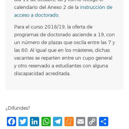
calendario del Anexo 2 de la
instrucción de
acceso a doctorado
.
Para el curso 2018/19, la oferta de
programas de doctorado asciende a 19, con
un número de plazas que oscila entre las 7 y
las 60. Al igual que en los másteres, dichas
vacantes se reparten entre un cupo general
y otro reservado a estudiantes con alguna
discapacidad acreditada.
¿Difundes?
Facebook
Twitter
LinkedIn
WhatsApp
Telegram
Meneame
Email
Copy
Comp