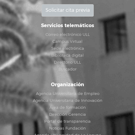
Solicitar cita previa
Servicios telemáticos
Correo electrónico ULL
Campus Virtual
Sede electrónica
Biblioteca digital
Directorio ULL
Buscador
Organización
Agencia Universitaria de Empleo
Agencia Universitaria de Innovación
Área de formación
Dirección Gerencia
Portal de transparencia
Noticias Fundación