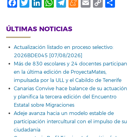
Facebook
Twitter
LinkedIn
WhatsApp
Telegram
Meneame
Email
Copy
Comp
Link
ÚLTIMAS NOTICIAS
Actualización listado en proceso selectivo:
2026BDE045 [07/08/2026]
Más de 830 escolares y 24 docentes participan
en la última edición de ProyectaMates,
impulsada por la ULL y el Cabildo de Tenerife
Canarias Convive hace balance de su actuación
y planifica la tercera edición del Encuentro
Estatal sobre Migraciones
Adeje avanza hacia un modelo estable de
participación intercultural con el impulso de su
ciudadanía