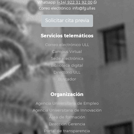
Whatsapp:
(+34) 922 31 92 00
Correo electrónico:
info@fg.ull.es
Solicitar cita previa
Servicios telemáticos
Correo electrónico ULL
Campus Virtual
Sede electrónica
Biblioteca digital
Directorio ULL
Buscador
Organización
Agencia Universitaria de Empleo
Agencia Universitaria de Innovación
Área de formación
Dirección Gerencia
Portal de transparencia