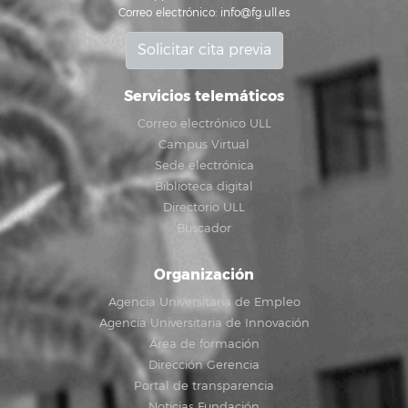
Correo electrónico:
info@fg.ull.es
Solicitar cita previa
Servicios telemáticos
Correo electrónico ULL
Campus Virtual
Sede electrónica
Biblioteca digital
Directorio ULL
Buscador
Organización
Agencia Universitaria de Empleo
Agencia Universitaria de Innovación
Área de formación
Dirección Gerencia
Portal de transparencia
Noticias Fundación