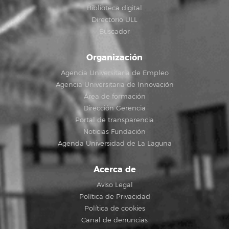
Biblioteca digital
Directorio ULL
Buscador
Organización
Agencia Universitaria de Empleo
Agencia Universitaria de Innovación
Área de formación
Dirección Gerencia
Portal de transparencia
Noticias Fundación
Agenda Universidad de La Laguna
Acerca de
Aviso Legal
Política de Privacidad
Política de cookies
Canal de denuncias