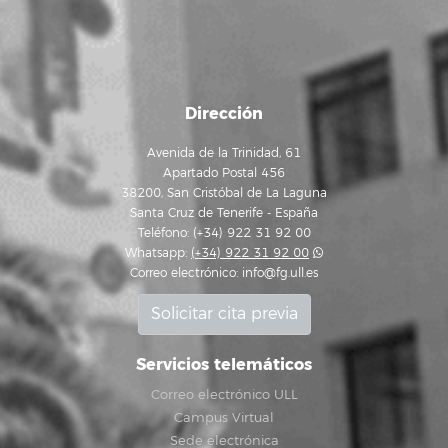
Dirección
Avenida de la Trinidad, 61
Apartado Postal 456
38200, San Cristóbal de La Laguna
Santa Cruz de Tenerife - España
Teléfono: (+34) 922 31 92 00
Whatsapp:
(+34) 922 31 92 00
Correo electrónico:
info@fg.ull.es
Solicitar cita previa
Servicios telemáticos
Correo electrónico ULL
Campus Virtual
Sede electrónica