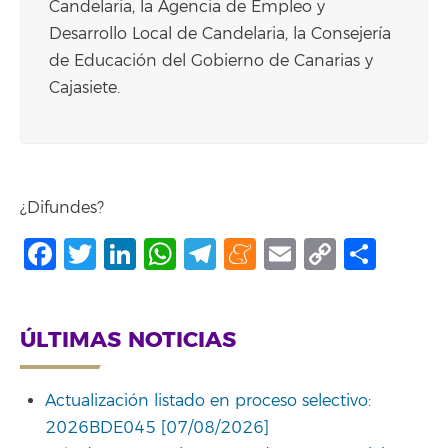
Candelaria, la Agencia de Empleo y
Desarrollo Local de Candelaria, la Consejería
de Educación del Gobierno de Canarias y
Cajasiete.
¿Difundes?
Facebook
Twitter
LinkedIn
WhatsApp
Telegram
Meneame
Email
Copy
Comp
Link
ÚLTIMAS NOTICIAS
Actualización listado en proceso selectivo:
2026BDE045 [07/08/2026]