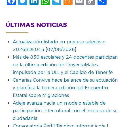
Facebook
Twitter
LinkedIn
WhatsApp
Telegram
Meneame
Email
Copy
Comp
Link
ÚLTIMAS NOTICIAS
Actualización listado en proceso selectivo:
2026BDE045 [07/08/2026]
Más de 830 escolares y 24 docentes participan
en la última edición de ProyectaMates,
impulsada por la ULL y el Cabildo de Tenerife
Canarias Convive hace balance de su actuación
y planifica la tercera edición del Encuentro
Estatal sobre Migraciones
Adeje avanza hacia un modelo estable de
participación intercultural con el impulso de su
ciudadanía
Convocatoria Perfil Técnico: Informático/a I