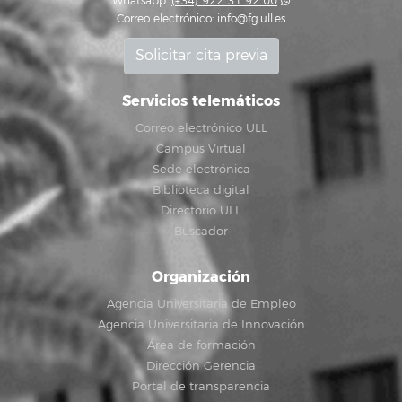
Whatsapp:
(+34) 922 31 92 00
Correo electrónico:
info@fg.ull.es
Solicitar cita previa
Servicios telemáticos
Correo electrónico ULL
Campus Virtual
Sede electrónica
Biblioteca digital
Directorio ULL
Buscador
Organización
Agencia Universitaria de Empleo
Agencia Universitaria de Innovación
Área de formación
Dirección Gerencia
Portal de transparencia