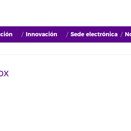
ción
Innovación
Sede electrónica
No
px