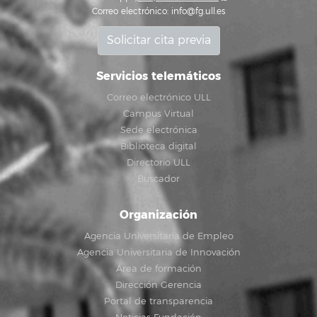
Correo electrónico:
info@fg.ull.es
Solicitar cita previa
Servicios telemáticos
Correo electrónico ULL
Campus Virtual
Sede electrónica
Biblioteca digital
Directorio ULL
Buscador
Organización
Agencia Universitaria de Empleo
Agencia Universitaria de Innovación
Área de formación
Dirección Gerencia
Portal de transparencia