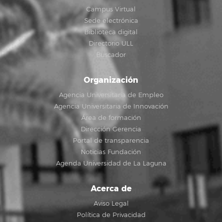
Campus Virtual
Sede electrónica
Biblioteca digital
Directorio ULL
Buscador
Organización
Agencia Universitaria de Empleo
Agencia Universitaria de Innovación
Área de formación
Dirección Gerencia
Portal de transparencia
Noticias Fundación
Agenda Universidad de La Laguna
Acerca de
Aviso Legal
Política de Privacidad