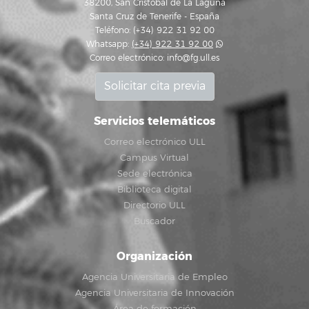
38200, San Cristóbal de La Laguna
Santa Cruz de Tenerife - España
Teléfono: (+34) 922 31 92 00
Whatsapp:
(+34) 922 31 92 00
Correo electrónico:
info@fg.ull.es
Solicitar cita previa
Servicios telemáticos
Correo electrónico ULL
Campus Virtual
Sede electrónica
Biblioteca digital
Directorio ULL
Buscador
Organización
Agencia Universitaria de Empleo
Agencia Universitaria de Innovación
Área de formación