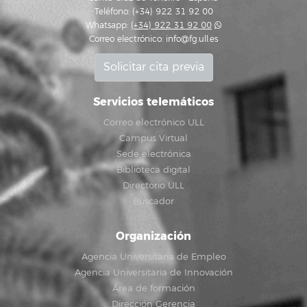
Teléfono: (+34) 922 31 92 00
Whatsapp:
(+34) 922 31 92 00
Correo electrónico:
info@fg.ull.es
Solicitar cita previa
Servicios telemáticos
Correo electrónico ULL
Campus Virtual
Sede electrónica
Biblioteca digital
Directorio ULL
Buscador
Organización
Agencia Universitaria de Empleo
Agencia Universitaria de Innovación
Área de formación
Dirección Gerencia