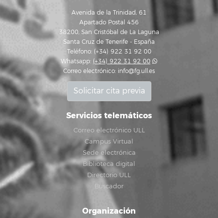
Avenida de la Trinidad, 61
Apartado Postal 456
38200, San Cristóbal de La Laguna
Santa Cruz de Tenerife - España
Teléfono: (+34) 922 31 92 00
Whatsapp:
(+34) 922 31 92 00
Correo electrónico:
info@fg.ull.es
Solicitar cita previa
Servicios telemáticos
Correo electrónico ULL
Campus Virtual
Sede electrónica
Biblioteca digital
Directorio ULL
Buscador
Organización