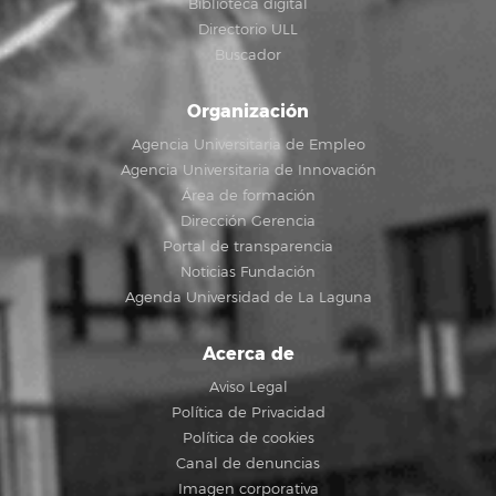
Biblioteca digital
Directorio ULL
Buscador
Organización
Agencia Universitaria de Empleo
Agencia Universitaria de Innovación
Área de formación
Dirección Gerencia
Portal de transparencia
Noticias Fundación
Agenda Universidad de La Laguna
Acerca de
Aviso Legal
Política de Privacidad
Política de cookies
Canal de denuncias
Imagen corporativa