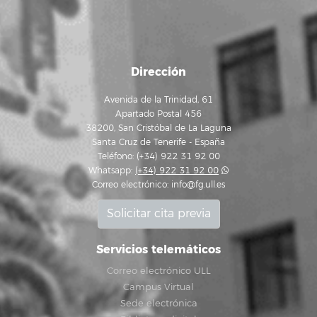
Dirección
Avenida de la Trinidad, 61
Apartado Postal 456
38200, San Cristóbal de La Laguna
Santa Cruz de Tenerife - España
Teléfono: (+34) 922 31 92 00
Whatsapp:
(+34) 922 31 92 00
Correo electrónico:
info@fg.ull.es
Solicitar cita previa
Servicios telemáticos
Correo electrónico ULL
Campus Virtual
Sede electrónica