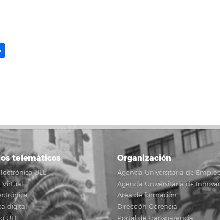
ame
il
opy
Compartir
ink
ios telemáticos
Organización
lectrónico ULL
Agencia Universitaria de Emple
Virtual
Agencia Universitaria de Innova
ectrónica
Área de formación
ca digital
Dirección Gerencia
io ULL
Portal de transparencia