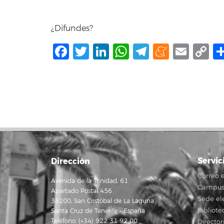
¿Difundes?
Facebook
Twitter
LinkedIn
WhatsApp
Telegram
Mene
Ema
C
L
Servic
Dirección
Correo e
Avenida de la Trinidad, 61
Campus 
Apartado Postal 456
Sede el
38200, San Cristóbal de La Laguna
Bibliote
Santa Cruz de Tenerife - España
Teléfono: (+34) 922 31 92 00
Director