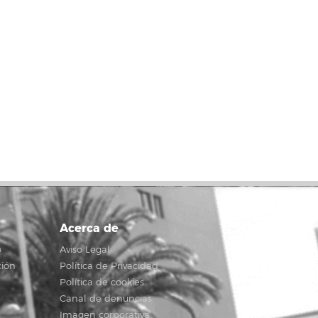
Acerca de
o
Aviso Legal
ción
Política de Privacidad
Política de cookies
Canal de denuncias
Imagen corporativa