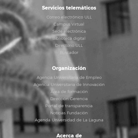
Servicios telemáticos
Correo electrónico ULL
Campus Virtual
Sede electrónica
Biblioteca digital
Directorio ULL
Buscador
Organización
Agencia Universitaria de Empleo
Agencia Universitaria de Innovación
Área de formación
Dirección Gerencia
Portal de transparencia
Noticias Fundación
Agenda Universidad de La Laguna
Acerca de