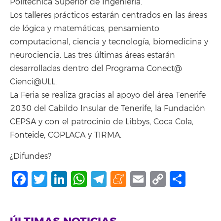
Politécnica Superior de Ingeniería.
Los talleres prácticos estarán centrados en las áreas
de lógica y matemáticas, pensamiento
computacional, ciencia y tecnología, biomedicina y
neurociencia. Las tres últimas áreas estarán
desarrolladas dentro del Programa Conect@
Cienci@ULL.
La Feria se realiza gracias al apoyo del área Tenerife
2030 del Cabildo Insular de Tenerife, la Fundación
CEPSA y con el patrocinio de Libbys, Coca Cola,
Fonteide, COPLACA y TIRMA.
¿Difundes?
Facebook
Twitter
LinkedIn
WhatsApp
Telegram
Meneame
Email
Copy
Comp
Link