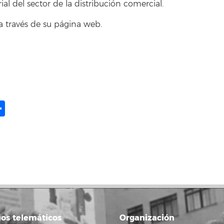
al del sector de la distribución comercial.
a través de su página web.
ame
il
opy
Compartir
ink
ios telemáticos
Organización