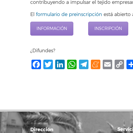
contribuyendo a impulsar el tejido empresari
El
formulario de preinscripción
está abierto 
INFORMACIÓN
INSCRIPCIÓN
¿Difundes?
Facebook
Twitter
LinkedIn
WhatsApp
Telegram
Mene
Ema
C
L
Servic
Dirección