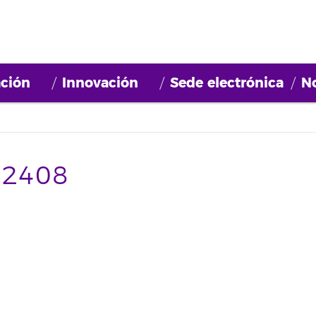
ción
Innovación
Sede electrónica
No
72408