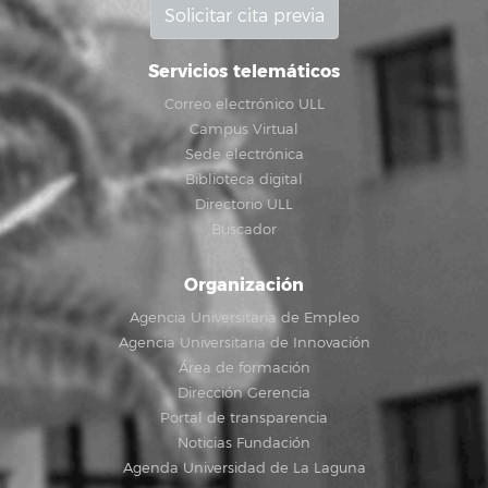
Solicitar cita previa
Servicios telemáticos
Correo electrónico ULL
Campus Virtual
Sede electrónica
Biblioteca digital
Directorio ULL
Buscador
Organización
Agencia Universitaria de Empleo
Agencia Universitaria de Innovación
Área de formación
Dirección Gerencia
Portal de transparencia
Noticias Fundación
Agenda Universidad de La Laguna