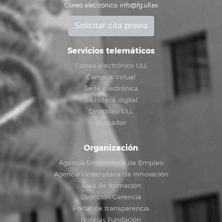
Correo electrónico:
info@fg.ull.es
Solicitar cita previa
Servicios telemáticos
Correo electrónico ULL
Campus Virtual
Sede electrónica
Biblioteca digital
Directorio ULL
Buscador
Organización
Agencia Universitaria de Empleo
Agencia Universitaria de Innovación
Área de formación
Dirección Gerencia
Portal de transparencia
Noticias Fundación