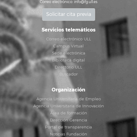
Correo electrónico:
info@fg.ull.es
Solicitar cita previa
Servicios telemáticos
Correo electrónico ULL
Campus Virtual
Sede electrónica
Biblioteca digital
Directorio ULL
Buscador
Organización
Agencia Universitaria de Empleo
Agencia Universitaria de Innovación
Área de formación
Dirección Gerencia
Portal de transparencia
Noticias Fundación