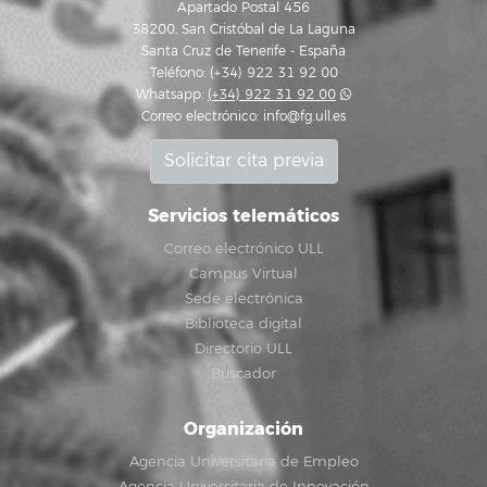
Apartado Postal 456
38200, San Cristóbal de La Laguna
Santa Cruz de Tenerife - España
Teléfono: (+34) 922 31 92 00
Whatsapp:
(+34) 922 31 92 00
Correo electrónico:
info@fg.ull.es
Solicitar cita previa
Servicios telemáticos
Correo electrónico ULL
Campus Virtual
Sede electrónica
Biblioteca digital
Directorio ULL
Buscador
Organización
Agencia Universitaria de Empleo
Agencia Universitaria de Innovación