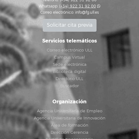
Teléfono: (+34) 922 31 92 00
Whatsapp:
(+34) 922 31 92 00
Correo electrónico:
info@fg.ull.es
Solicitar cita previa
Servicios telemáticos
Correo electrónico ULL
Campus Virtual
Sede electrónica
Biblioteca digital
Directorio ULL
Buscador
Organización
Agencia Universitaria de Empleo
Agencia Universitaria de Innovación
Área de formación
Dirección Gerencia