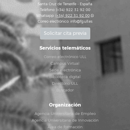
Santa Cruz de Tenerife - España
Teléfono: (+34) 922 31 92 00
Whatsapp:
(+34) 922 31 92 00
Correo electrónico:
info@fg.ull.es
Solicitar cita previa
Servicios telemáticos
Correo electrónico ULL
Campus Virtual
Sede electrónica
Biblioteca digital
Directorio ULL
Buscador
Organización
Agencia Universitaria de Empleo
Agencia Universitaria de Innovación
Área de formación