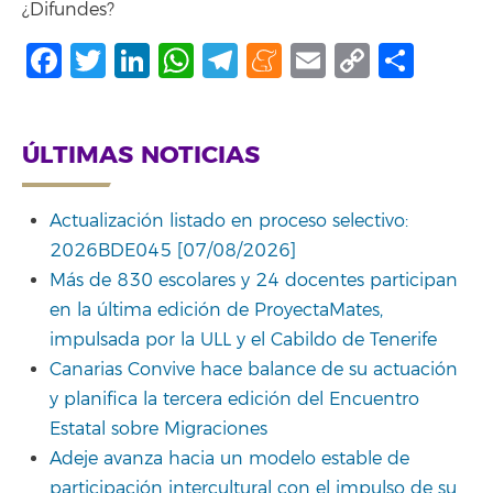
¿Difundes?
Facebook
Twitter
LinkedIn
WhatsApp
Telegram
Meneame
Email
Copy
Comp
Link
ÚLTIMAS NOTICIAS
Actualización listado en proceso selectivo:
2026BDE045 [07/08/2026]
Más de 830 escolares y 24 docentes participan
en la última edición de ProyectaMates,
impulsada por la ULL y el Cabildo de Tenerife
Canarias Convive hace balance de su actuación
y planifica la tercera edición del Encuentro
Estatal sobre Migraciones
Adeje avanza hacia un modelo estable de
participación intercultural con el impulso de su