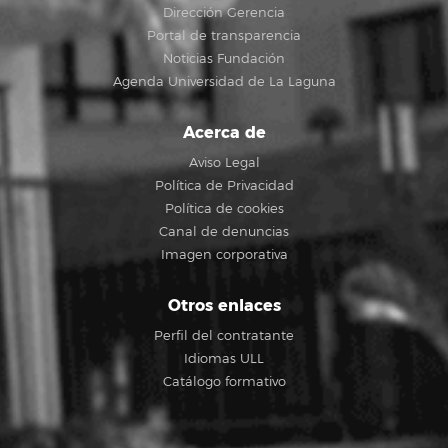
Dirección Gerencia
Portal de transparencia
Noticias Fundación
Agenda Universidad de La Laguna
Acerca de
Aviso Legal
Política de Privacidad
Política de cookies
Canal de denuncias
Imagen corporativa
Otros enlaces
Perfil del contratante
Idiomas ULL
Catálogo formativo