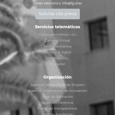
Correo electrónico:
info@fg.ull.es
Solicitar cita previa
Servicios telemáticos
Correo electrónico ULL
Campus Virtual
Sede electrónica
Biblioteca digital
Directorio ULL
Buscador
Organización
Agencia Universitaria de Empleo
Agencia Universitaria de Innovación
Área de formación
Dirección Gerencia
Portal de transparencia
Noticias Fundación