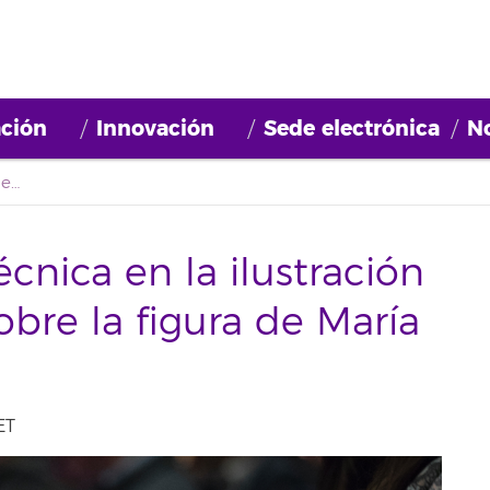
ción
Innovación
Sede electrónica
No
‘Mujeres, ciencia y técnica en la ilustración canaria’, ponencia sobre la figura de María Betancourt
écnica en la ilustración
obre la figura de María
ET