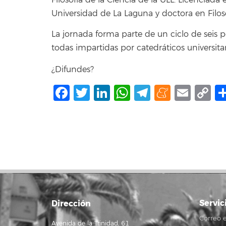
Filosofía de la Ciencia de la ULL. Licenciada 
Universidad de La Laguna y doctora en Filoso
La jornada forma parte de un ciclo de seis p
todas impartidas por catedráticos universitar
¿Difundes?
Facebook
Twitter
LinkedIn
WhatsApp
Telegram
Mene
Ema
C
L
Servic
Dirección
Correo e
Avenida de la Trinidad, 61