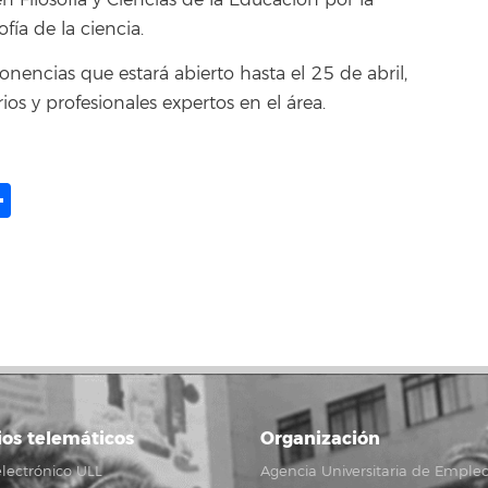
en Filosofía y Ciencias de la Educación por la
fía de la ciencia.
onencias que estará abierto hasta el 25 de abril,
ios y profesionales expertos en el área.
ame
il
opy
Compartir
ink
ios telemáticos
Organización
lectrónico ULL
Agencia Universitaria de Emple