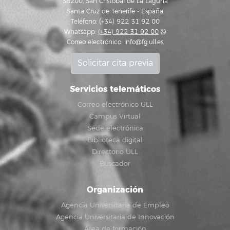
38200, San Cristóbal de La Laguna
Santa Cruz de Tenerife - España
Teléfono: (+34) 922 31 92 00
Whatsapp:
(+34) 922 31 92 00
Correo electrónico:
info@fg.ull.es
Solicitar cita previa
Servicios telemáticos
Correo electrónico ULL
Campus Virtual
Sede electrónica
Biblioteca digital
Directorio ULL
Buscador
Organización
Agencia Universitaria de Empleo
Agencia Universitaria de Innovación
Área de formación