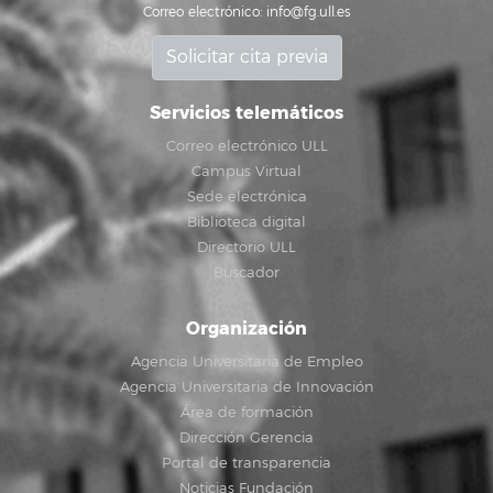
Correo electrónico:
info@fg.ull.es
Solicitar cita previa
Servicios telemáticos
Correo electrónico ULL
Campus Virtual
Sede electrónica
Biblioteca digital
Directorio ULL
Buscador
Organización
Agencia Universitaria de Empleo
Agencia Universitaria de Innovación
Área de formación
Dirección Gerencia
Portal de transparencia
Noticias Fundación